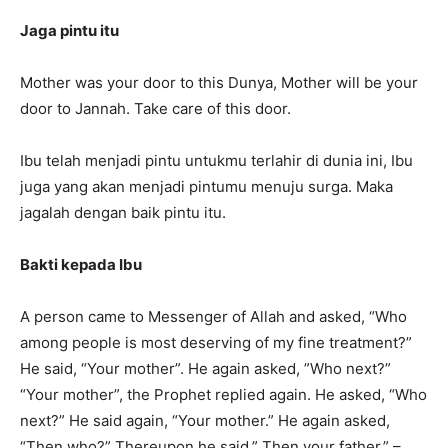
Jaga pintu itu
Mother was your door to this Dunya, Mother will be your
door to Jannah. Take care of this door.
Ibu telah menjadi pintu untukmu terlahir di dunia ini, Ibu
juga yang akan menjadi pintumu menuju surga. Maka
jagalah dengan baik pintu itu.
Bakti kepada Ibu
A person came to Messenger of Allah and asked, “Who
among people is most deserving of my fine treatment?”
He said, “Your mother”. He again asked, ”Who next?”
“Your mother”, the Prophet replied again. He asked, “Who
next?” He said again, “Your mother.” He again asked,
“Then who?” Thereupon he said,” Then your father.” –