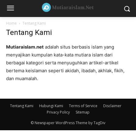
Home
Tentang Kami
Tentang Kami
Mutiaraislam.net
adalah situs berbasis islam yang
menyajikan kumpulan kata-kata mutiara islam dari
berbagai kategori serta menyuguhkan artikel-artikel
bertema keislaman seperti akidah, ibadah, akhlak, fikih,
dan muamalah.
Tentang Kami
Hubungi Kami
Terms of Service
Disclaimer
Privacy Policy
Sitemap
© Newspaper WordPress Theme by TagDiv