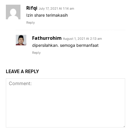
Rifqi
July 17, 2021 At 1:14 am
Izin share terimakasih
Reply
Fathurrohim
August 1, 2021 At 2:13 am
dipersilahkan. semoga bermanfaat
Reply
LEAVE A REPLY
Comment: