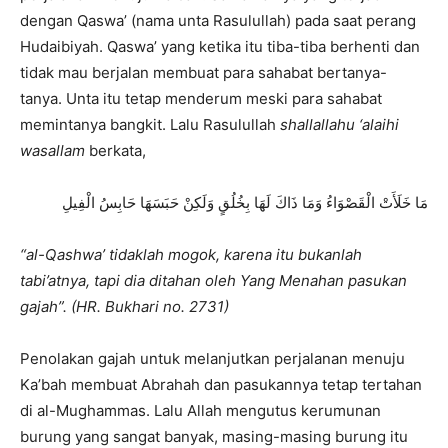
dengan Qaswa’ (nama unta Rasulullah) pada saat perang
Hudaibiyah. Qaswa’ yang ketika itu tiba-tiba berhenti dan
tidak mau berjalan membuat para sahabat bertanya-
tanya. Unta itu tetap menderum meski para sahabat
memintanya bangkit. Lalu Rasulullah
shallallahu ‘alaihi
wasallam
berkata,
مَا خَلَأَتْ الْقَصْوَاءُ وَمَا ذَاكَ لَهَا بِخُلُقٍ وَلَكِنْ حَبَسَهَا حَابِسُ الْفِيلِ
“al-Qashwa’ tidaklah mogok, karena itu bukanlah
tabi’atnya, tapi dia ditahan oleh Yang Menahan pasukan
gajah”. (HR. Bukhari no. 2731)
Penolakan gajah untuk melanjutkan perjalanan menuju
Ka’bah membuat Abrahah dan pasukannya tetap tertahan
di al-Mughammas. Lalu Allah mengutus kerumunan
burung yang sangat banyak, masing-masing burung itu