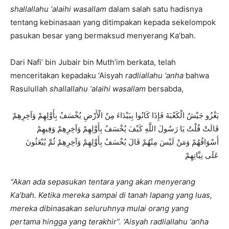
shallallahu ‘alaihi wasallam
dalam salah satu hadisnya
tentang kebinasaan yang ditimpakan kepada sekelompok
pasukan besar yang bermaksud menyerang Ka’bah.
Dari Nafi’ bin Jubair bin Muth’im berkata, telah
menceritakan kepadaku ‘Aisyah
radliallahu ‘anha
bahwa
Rasulullah
shallallahu ‘alaihi wasallam
bersabda,
يَغْزُو جَيْشٌ الْكَعْبَةَ فَإِذَا كَانُوا بِبَيْدَاءَ مِنْ الْأَرْضِ يُخْسَفُ بِأَوَّلِهِمْ وَآخِرِهِمْ
قَالَتْ قُلْتُ يَا رَسُولَ اللَّهِ كَيْفَ يُخْسَفُ بِأَوَّلِهِمْ وَآخِرِهِمْ وَفِيهِمْ
أَسْوَاقُهُمْ وَمَنْ لَيْسَ مِنْهُمْ قَالَ يُخْسَفُ بِأَوَّلِهِمْ وَآخِرِهِمْ ثُمَّ يُبْعَثُونَ
عَلَى نِيَّاتِهِمْ
“Akan ada sepasukan tentara yang akan menyerang
Ka’bah. Ketika mereka sampai di tanah lapang yang luas,
mereka dibinasakan seluruhnya mulai orang yang
pertama hingga yang terakhir”. ‘Aisyah radliallahu ‘anha